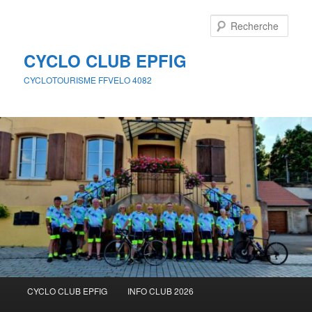
Aller
au
Rech
contenu
principal
CYCLO CLUB EPFIG
CYCLOTOURISME FFVELO 4082
Menu
CYCLO CLUB EPFIG
INFO CLUB 2026
principal