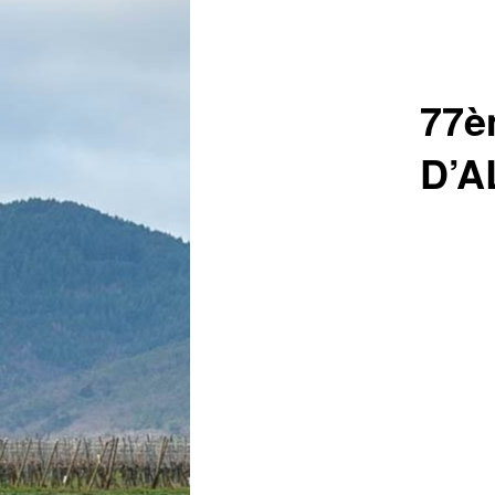
77è
D’A