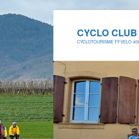
Aller
au
contenu
CYCLO CLUB
principal
CYCLOTOURISME FFVELO 40