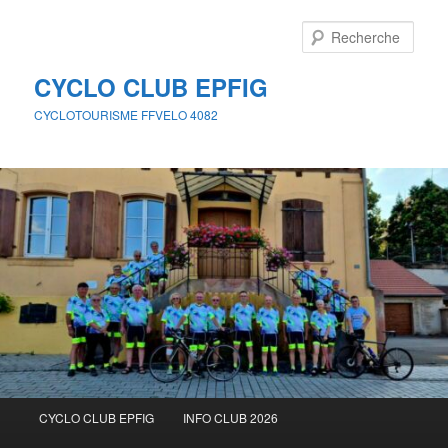
Aller
au
Rech
contenu
principal
CYCLO CLUB EPFIG
CYCLOTOURISME FFVELO 4082
Menu
CYCLO CLUB EPFIG
INFO CLUB 2026
principal